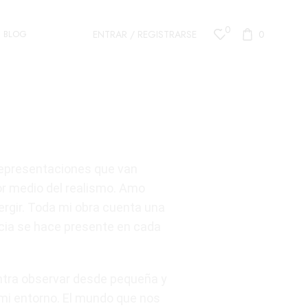
0
ENTRAR / REGISTRARSE
0
BLOG
 representaciones que van
or medio del realismo. Amo
rgir. Toda mi obra cuenta una
cia se hace presente en cada
ntra observar desde pequeña y
mi entorno. El mundo que nos