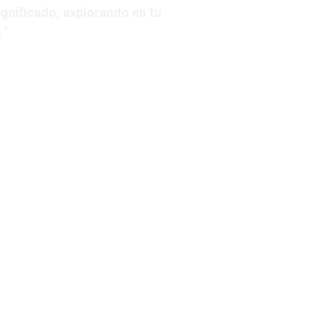
ignificado, explorando en tu
a
.”