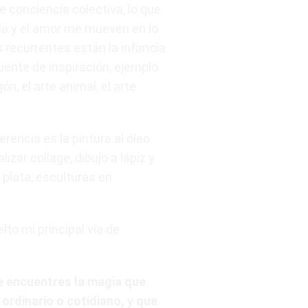
e conciencia colectiva, lo que
a y el amor me mueven en lo
recurrentes están la infancia
ente de inspiración, ejemplo
n, el arte animal, el arte
rencia es la pintura al óleo
izar collage, dibujo a lápiz y
 plata, esculturas en
lto mi principal vía de
ue encuentres la magia que
ordinario o cotidiano, y que