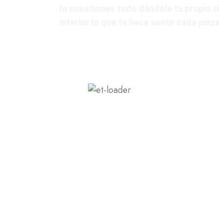
lo cuestiones todo dándole tu propio s
interior lo que te hace sentir cada piez