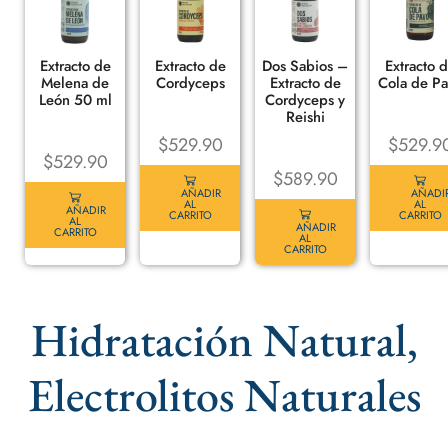
Extracto de
Extracto de
Dos Sabios –
Extracto 
Melena de
Cordyceps
Extracto de
Cola de P
León 50 ml
Cordyceps y
Reishi
$
529.90
$
529.9
$
529.90
$
589.90
AÑADIR
AÑADI
AL
AL
AÑADIR
CARRITO
CARRITO
AL
AÑADIR
CARRITO
AL
CARRITO
Hidratación Natural,
Electrolitos Naturales