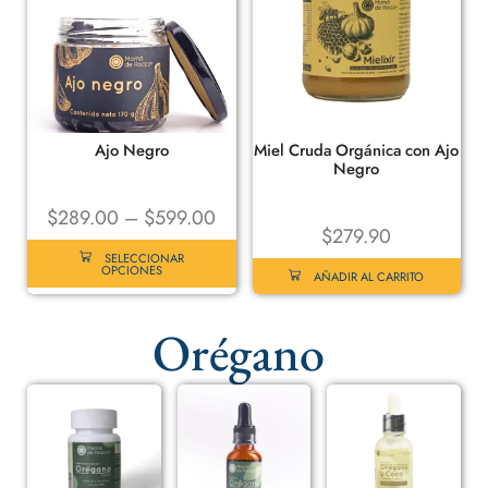
Ajo Negro
Miel Cruda Orgánica con Ajo
Negro
$
289.00
–
$
599.00
$
279.90
SELECCIONAR
OPCIONES
AÑADIR AL CARRITO
Orégano