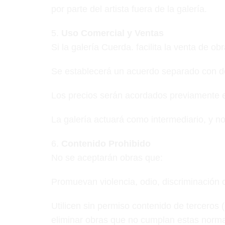
por parte del artista fuera de la galería.
5.⁠ ⁠
Uso Comercial y Ventas
Si la galería Cuerda. facilita la venta de obr
Se establecerá un acuerdo separado con de
Los precios serán acordados previamente ent
La galería actuará como intermediario, y n
6.⁠ ⁠
Contenido Prohibido
No se aceptarán obras que:
Promuevan violencia, odio, discriminación o
Utilicen sin permiso contenido de terceros
eliminar obras que no cumplan estas norm