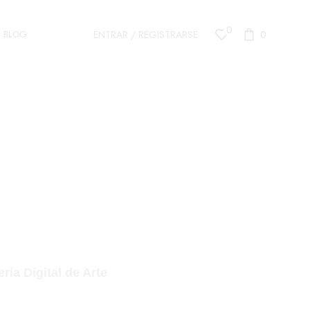
0
ENTRAR / REGISTRARSE
0
BLOG
ONES DE
ARTISTAS
ía Digital de Arte