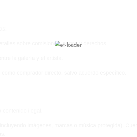
as:
talles sobre comisiones, pagos y derechos.
re la galería y el artista.
o como comprador directo, salvo acuerdo específico.
 contenido ilegal.
 (incluyendo imágenes, marcas o música protegida). Cuer
as.