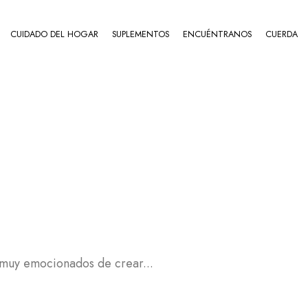
CUIDADO DEL HOGAR
SUPLEMENTOS
ENCUÉNTRANOS
CUERDA
Home
Articles Posted By
Angler
 POSTS BY AN
muy emocionados de crear...